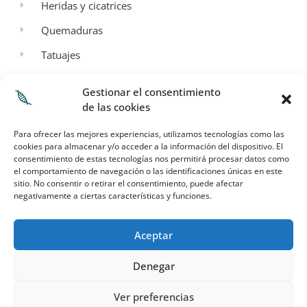
Heridas y cicatrices
Quemaduras
Tatuajes
Aspectos Legales
Gestionar el consentimiento
de las cookies
Aviso legal
Para ofrecer las mejores experiencias, utilizamos tecnologías como las
Política de privacidad
cookies para almacenar y/o acceder a la información del dispositivo. El
consentimiento de estas tecnologías nos permitirá procesar datos como
Términos y condiciones de envío
el comportamiento de navegación o las identificaciones únicas en este
sitio. No consentir o retirar el consentimiento, puede afectar
Política de cookies
negativamente a ciertas características y funciones.
Mi Cuenta
Aceptar
Denegar
Ver preferencias