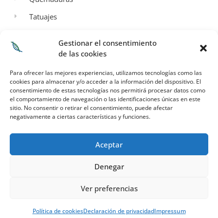
Tatuajes
Aspectos Legales
Gestionar el consentimiento
de las cookies
Aviso legal
Para ofrecer las mejores experiencias, utilizamos tecnologías como las
Política de privacidad
cookies para almacenar y/o acceder a la información del dispositivo. El
consentimiento de estas tecnologías nos permitirá procesar datos como
Términos y condiciones de envío
el comportamiento de navegación o las identificaciones únicas en este
sitio. No consentir o retirar el consentimiento, puede afectar
Política de cookies
negativamente a ciertas características y funciones.
Mi Cuenta
Aceptar
Denegar
Ver preferencias
© 2023 ALL RIGHTS RESERVED​
Política de cookies
Declaración de privacidad
Impressum
ESTUDI
OCHO PROYECTOS