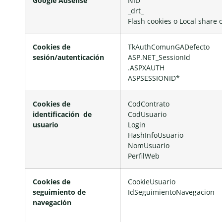
Google Adsense
NID
_drt_
Flash cookies o Local share 
Cookies de
TkAuthComunGADefecto
sesión/autenticación
ASP.NET_SessionId
.ASPXAUTH
ASPSESSIONID*
Cookies de
CodContrato
identificación
de
CodUsuario
usuario
Login
HashInfoUsuario
NomUsuario
PerfilWeb
Cookies de
CookieUsuario
seguimiento
de
IdSeguimientoNavegacion
navegación