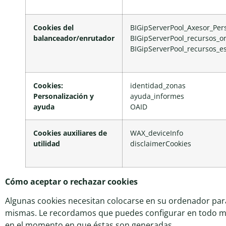
Cookies del
BIGipServerPool_Axesor_Pers
balanceador/enrutador
BIGipServerPool_recursos_o
BIGipServerPool_recursos_e
Cookies:
identidad_zonas
Personalización y
ayuda_informes
ayuda
OAID
Cookies auxiliares
de
WAX_deviceInfo
utilidad
disclaimerCookies
Cómo aceptar o rechazar cookies
Algunas cookies necesitan colocarse en su ordenador para
mismas. Le recordamos que puedes configurar en todo mom
en el momento en que éstas son generadas