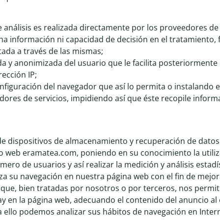
de análisis es realizada directamente por los proveedores d
ha información ni capacidad de decisión en el tratamiento, 
tada a través de las mismas;
a y anonimizada del usuario que le facilita posteriormente 
ección IP;
onfiguración del navegador que así lo permita o instalando 
res de servicios, impidiendo así que éste recopile informac
de dispositivos de almacenamiento y recuperación de datos 
tio web eramatea.com, poniendo en su conocimiento la utiliz
ero de usuarios y así realizar la medición y análisis estadís
liza su navegación en nuestra página web con el fin de mejor
s que, bien tratadas por nosotros o por terceros, nos permi
 hay en la página web, adecuando el contenido del anuncio al
ara ello podemos analizar sus hábitos de navegación en Int