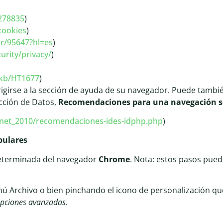
/278835
)
cookies
)
r/95647?hl=es
)
rity/privacy/
)
/kb/HT1677
)
igirse a la sección de ayuda de su navegador. Puede tamb
ección de Datos,
Recomendaciones
para una navegación 
rnet_2010/recomendaciones-ides-idphp.php
)
pulares
terminada del navegador
Chrome
. Nota: estos pasos pued
ú Archivo o bien pinchando el icono de personalización que
opciones avanzadas
.