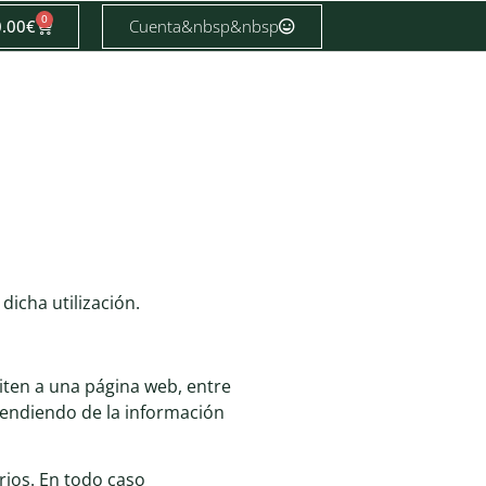
0
0.00
€
Cuenta&nbsp&nbsp
dicha utilización.
iten a una página web, entre
pendiendo de la información
arios. En todo caso