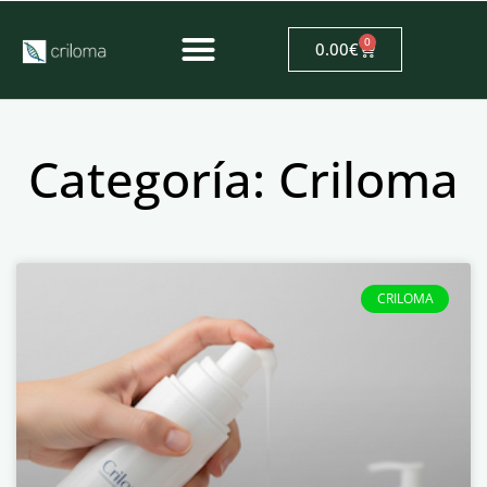
0
0.00
€
Categoría: Criloma
CRILOMA