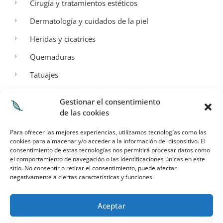
Cirugía y tratamientos estéticos
Dermatología y cuidados de la piel
Heridas y cicatrices
Quemaduras
Tatuajes
Aspectos Legales
Gestionar el consentimiento
de las cookies
Aviso legal
Para ofrecer las mejores experiencias, utilizamos tecnologías como las
Política de privacidad
cookies para almacenar y/o acceder a la información del dispositivo. El
consentimiento de estas tecnologías nos permitirá procesar datos como
Términos y condiciones de envío
el comportamiento de navegación o las identificaciones únicas en este
sitio. No consentir o retirar el consentimiento, puede afectar
Política de cookies
negativamente a ciertas características y funciones.
Mi Cuenta
Aceptar