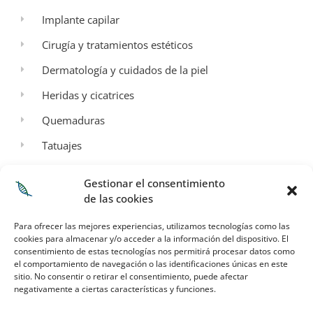
Implante capilar
Cirugía y tratamientos estéticos
Dermatología y cuidados de la piel
Heridas y cicatrices
Quemaduras
Tatuajes
Aspectos Legales
Gestionar el consentimiento
de las cookies
Aviso legal
Para ofrecer las mejores experiencias, utilizamos tecnologías como las
Política de privacidad
cookies para almacenar y/o acceder a la información del dispositivo. El
consentimiento de estas tecnologías nos permitirá procesar datos como
Términos y condiciones de envío
el comportamiento de navegación o las identificaciones únicas en este
sitio. No consentir o retirar el consentimiento, puede afectar
Política de cookies
negativamente a ciertas características y funciones.
Mi Cuenta