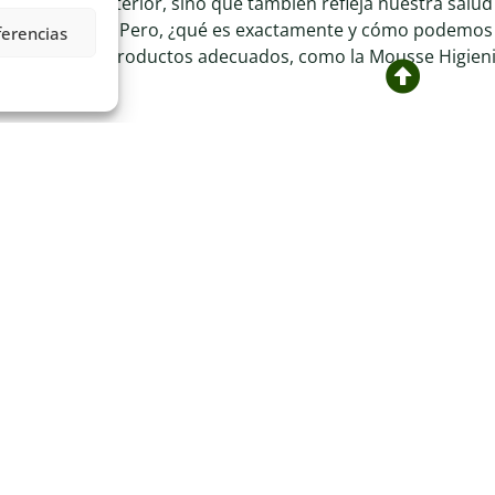
del mundo exterior, sino que también refleja nuestra salud
 deslipidización. Pero, ¿qué es exactamente y cómo podemos
ferencias
ón y cómo los productos adecuados, como la Mousse Higien
ípidos en la piel. Los lípidos son grasas esenciales que act
barrera es crucial para mantener la piel hidratada, protegi
nsible y propensa a irritaciones o infecciones.
factores, incluyendo:
es o detergentes pueden despojar a la piel de sus aceites n
áticas extremas, como el frío o el viento, puede reducir los 
den alterar temporalmente la barrera cutánea.