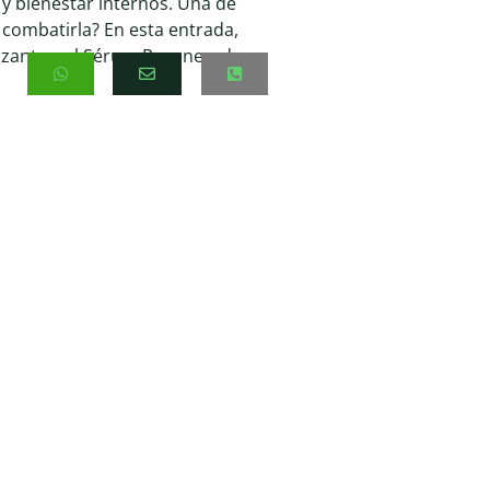
 y bienestar internos. Una de
 combatirla? En esta entrada,
izante y el Sérum Regenerador,
úan como cemento entre las
da contra agentes externos y
aturales.
lípidos de la piel.