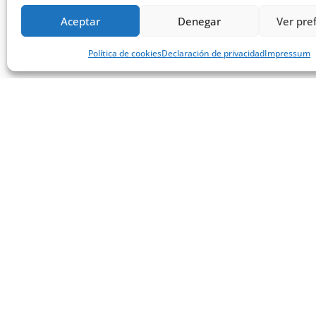
La piel, nuestro órgano más extenso, no solo nos protege 
las amenazas silenciosas que enfrenta nuestra piel es la
Aceptar
Denegar
Ver pre
te presentamos una guía completa sobre la deslipidizaci
pueden ser tus aliados en esta batalla.
Política de cookies
Declaración de privacidad
Impressum
¿Qué es la Deslipidización?
La deslipidización se refiere a la pérdida o reducción de l
células de la piel, formando una barrera protectora. Esta 
libre de irritaciones.
Cuando la piel pierde lípidos, puede volverse más seca, se
Esta pérdida puede ser causada por varios 
Uso excesivo de productos de limpieza: Jabones fuert
Factores ambientales: La exposición a condiciones clim
Procedimientos estéticos: Algunos tratamientos pue