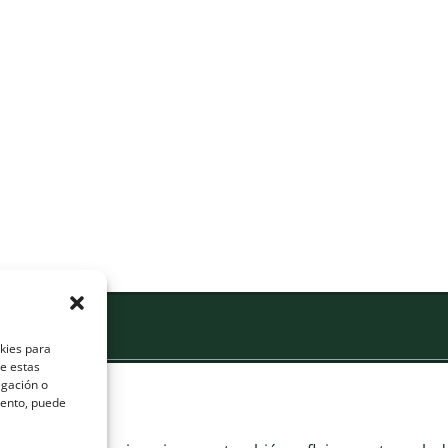
okies para
de estas
egación o
miento, puede